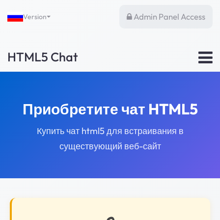
Admin Panel Access
Version
HTML5 Chat
Приобретите чат HTML5
Купить чат html5 для встраивания в
существующий веб-сайт